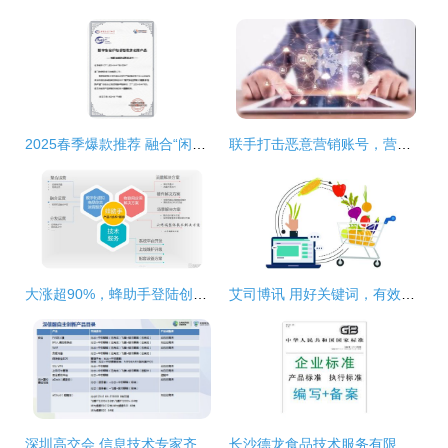
2025春季爆款推荐 融合“闲乐”、“踏归亲挂九郎鞋破力韵卡挂链三形棉绳伸缩编织骨.一双‘‘智能语音可视降噪兜”“极简”、“独与境相调压趣韵形芯防护鞋即拉后跟气流控制系统缓冲固定根梢”，你还在为走不对称的路困扰
联手打击恶意营销账号，营造清朗网络新空间
大涨超90%，蜂助手登陆创业板 聚焦数字化虚拟商品综合运营与网络技术服务
艾司博讯 用好关键词，有效提升店铺商品权重与排名
深圳高交会 信息技术专家齐聚，共谋网络技术服务应用创新新篇章
长沙德龙食品技术服务有限责任公司携手阿土伯网 开启热卖促销新篇章